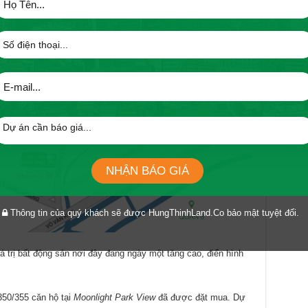
NHẬN BÁO GIÁ
Thông tin của quý khách sẽ được HungThinhLand.Co bảo mật tuyệt đối.
iá trị bất động sản nơi đây đang ngày một tăng cao, điển hình
350/355 căn hộ tại
Moonlight Park View
đã được đặt mua. Dự