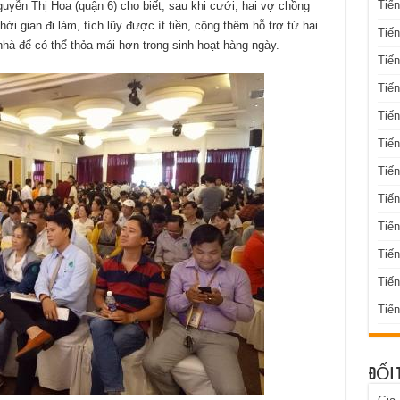
Tiến
yễn Thị Hoa (quận 6) cho biết, sau khi cưới, hai vợ chồng
i gian đi làm, tích lũy được ít tiền, cộng thêm hỗ trợ từ hai
Tiến
nhà để có thể thỏa mái hơn trong sinh hoạt hàng ngày.
Tiến
Tiến
Tiến
Tiến
Tiến
Tiến
Tiến
Tiế
Tiế
Tiến
ĐỐI 