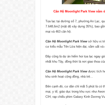
Căn Hộ Moonlight Park View nằm ở 
Tọa lạc tại đường số 7, phường An Lạc, qu
7.648,6m2 (mật độ xây dựng 35%), bao gồm 3
mại và 463 căn hộ.
Căn Hộ Moonlight Park View
sở hữu vị tr
cư kiểu mẫu Tên Lửa hiện đại, sầm uất và
Đây cũng là dự án hiếm hoi tọa lạc ngay 
nhất khu Tây, đồng thời là nơi giao thoa c
Căn Hộ Moonlight Park View
được tích hợ
khu sinh hoạt cộng đồng, nhà trẻ…
Bên cạnh đó, cư dân chỉ mất 5 phút là có t
mại, y tế, giáo dục trong khu vực như Aeon
CIH, rạp chiếu phim Galaxy Kinh Dương 