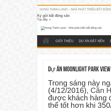
HƯNG THỊNH LAND – NHÀ PHÁT TRIỂN BẤT ĐỘN
Ký gửi bất động sản
Tại đây ››
GIỚI THIỆU
DỰ ÁN ĐẤT NỀN
Dự án Moonlight Park Vie
Trong sáng này ng
(4/12/2016),
Căn H
được khách hàng 
thể tốt hơn khi 35