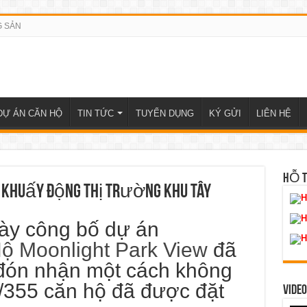
G SẢN
DỰ ÁN CĂN HỘ
TIN TỨC
TUYỂN DỤNG
KÝ GỬI
LIÊN HỆ
HỖ 
w khuấy động thị trường khu Tây
H
H
ày công bố dự án
H
ộ Moonlight Park View
đã
đón nhận một cách không
0/355 căn hộ đã được đặt
VIDEO