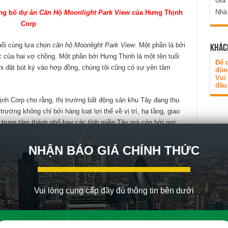
Gia
Nhà
ông bố dự án
Căn Hộ Moonlight Park View
của Hưng Thịnh
Corp
uối cùng lựa chọn
căn hộ Moonlight Park View
. Một phần là bởi
KHÁC
ệc của hai vợ chồng. Một phần bởi Hưng Thịnh là một tên tuổi
Để c
Khi đặt bút ký vào hợp đồng, chúng tôi cũng có sự yên tâm
đồn
Vui
đầu 
h Corp cho rằng, thị trường bất động sản khu Tây đang thu
ường không chỉ bởi hàng loạt lợi thế về vị trí, hạ tầng, giao
ề trung tâm thành phố hay các tỉnh miền Tây mà còn bởi nơi
NHẬN BÁO GIÁ CHÍNH THỨC
Vui lòng cung cấp đầy đủ thông tin bên dưới