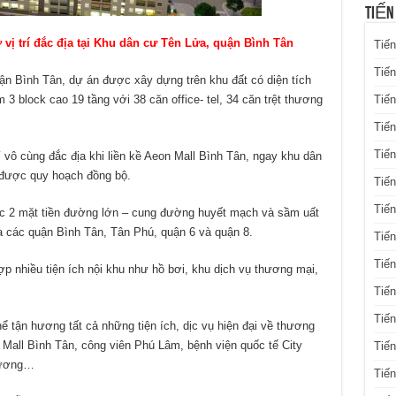
TIẾN
vị trí đắc địa tại Khu dân cư Tên Lửa, quận Bình Tân
Tiến
Tiến
ận Bình Tân, dự án được xây dựng trên khu đất có diện tích
Tiến
 block cao 19 tầng với 38 căn office- tel, 34 căn trệt thương
Tiế
Tiến
í vô cùng đắc địa khi liền kề Aeon Mall Bình Tân, ngay khu dân
 được quy hoạch đồng bộ.
Tiế
Tiến
góc 2 mặt tiền đường lớn – cung đường huyết mạch và sầm uất
ủa các quận Bình Tân, Tân Phú, quận 6 và quận 8.
Tiến
Tiến
p nhiều tiện ích nội khu như hồ bơi, khu dịch vụ thương mại,
Tiến
Tiến
hể tận hương tất cả những tiện ích, dịc vụ hiện đại về thương
 Mall Bình Tân, công viên Phú Lâm, bệnh viện quốc tế City
Tiế
Vương…
Tiế