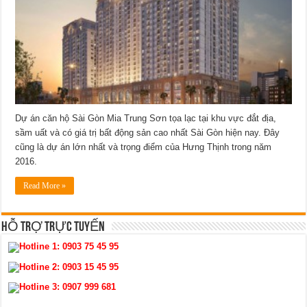
Dự án căn hộ Sài Gòn Mia Trung Sơn tọa lạc tại khu vực đắt địa,
sầm uất và có giá trị bất động sản cao nhất Sài Gòn hiện nay. Đây
cũng là dự án lớn nhất và trọng điểm của Hưng Thịnh trong năm
2016.
Read More »
HỖ TRỢ TRỰC TUYẾN
Hotline 1:
0903 75 45 95
Hotline 2:
0903 15 45 95
Hotline 3:
0907 999 681