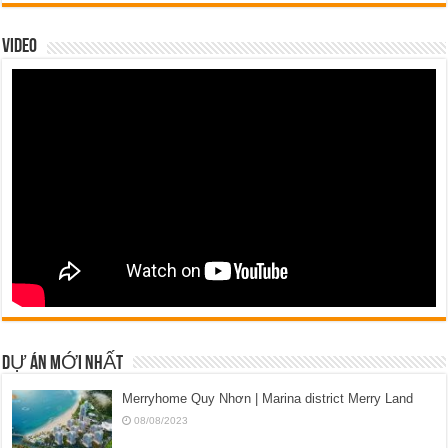
VIDEO
DỰ ÁN MỚI NHẤT
Merryhome Quy Nhơn | Marina district Merry Land
08/08/2023