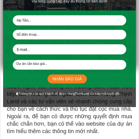
Vui lòng cung cấp đầy đủ thông tin bên dưới
Tiện nghi trong căn hộ cao cấp Bình Chánh Saigon Mia
Để đặt mua
căn hộ cao cấp Bình Chánh
Sài
Gòn Mia, bạn có thể gọi điện thoại đến hotline để
NHẬN BÁO GIÁ
được nghe các thông tin hướng dẫn, hoặc trực
tiếp đến những sàn giao dịch của Hưng Thịnh
Thông tin của quý khách sẽ được HungThinhLand.Co bảo mật tuyệt đối.
Land và các tư vấn viên sẽ nhanh chóng cung cấp
cho bạn về cách thức và thủ tục đặt cọc mua nhà.
Ngoài ra, để bạn có được những quyết định mua
chắc chắn hơn, bạn có thể vào website của dự án
tìm hiểu thêm các thông tin mới nhất.