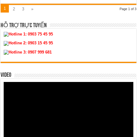
1
2
3
»
Page 1 of 3
HỖ TRỢ TRỰC TUYẾN
Hotline 1:
0903 75 45 95
Hotline 2:
0903 15 45 95
Hotline 3:
0907 999 681
VIDEO