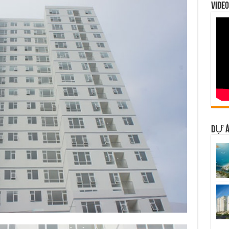
VIDEO
DỰ Á