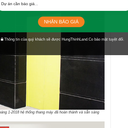
NHẬN BÁO GIÁ
Thông tin của quý khách sẽ được HungThinhLand.Co bảo mật tuyệt đối.
áng 1-2018 hệ thống thang máy đã hoàn thành và sẵn sàng