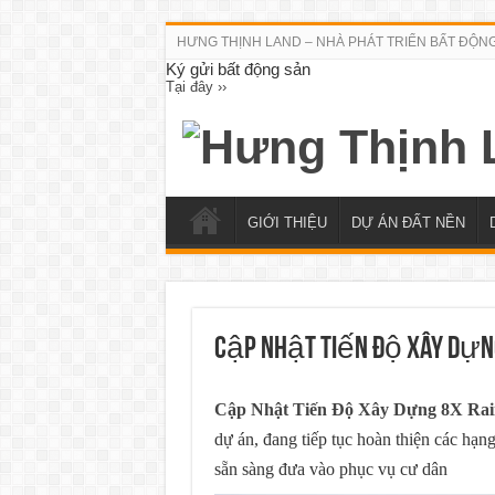
HƯNG THỊNH LAND – NHÀ PHÁT TRIỂN BẤT ĐỘN
Ký gửi bất động sản
Tại đây ››
GIỚI THIỆU
DỰ ÁN ĐẤT NỀN
Cập Nhật Tiến Độ Xây Dựn
Cập Nhật Tiến Độ Xây Dựng 8X Ra
dự án, đang tiếp tục hoàn thiện các hạn
sẵn sàng đưa vào phục vụ cư dân