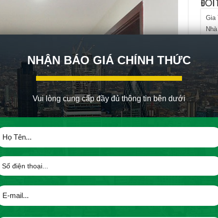
ĐỐI 
Gia
Nhà
NHẬN BÁO GIÁ CHÍNH THỨC
KHÁC
Để c
đồn
Vui
Vui lòng cung cấp đầy đủ thông tin bên dưới
đầu 
ng 1-2018 hình ảnh dọc hành lang các căn hộ