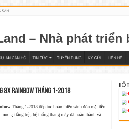
G SẢN
DỰ ÁN CĂN HỘ
TIN TỨC
TUYỂN DỤNG
KÝ GỬI
LIÊN HỆ
HỖ 
g 8X Rainbow Tháng 1-2018
H
H
inbow
Tháng 1-2018 tiếp tục hoàn thiện sảnh đón mặt tiền
H
g mục tại tầng trệt, hệ thống thang máy đã hoàn thành và