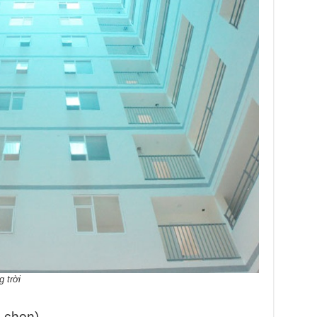
 trời
h chọn)