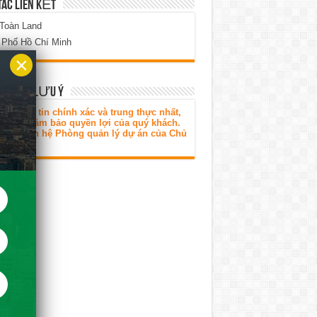
TÁC LIÊN KẾT
 Toàn Land
 Phố Hồ Chí Minh
×
H HÀNG LƯU Ý
ó thông tin chính xác và trung thực nhất,
g thời đảm bảo quyền lợi của quý khách.
 lòng liên hệ Phòng quản lý dự án của Chủ
tư.