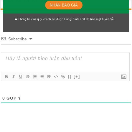
NHẬN BÁO GIÁ
Thông tin của quý khách sẽ được HungThinhLand.Co bảo mật tuyệt đối.
Subscribe
{}
[+]
0
GÓP Ý