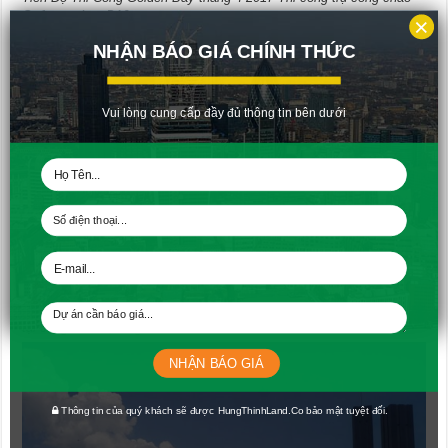
Quảng trường D16
×
NHẬN BÁO GIÁ CHÍNH THỨC
Vui lòng cung cấp đầy đủ thông tin bên dưới
Tiến Độ Thi Công Golden Bay tháng 4-2017 Thi công hồ phun nước
tại cổng chào Quảng
NHẬN BÁO GIÁ
Thông tin của quý khách sẽ được HungThinhLand.Co bảo mật tuyệt đối.