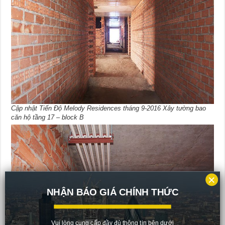
Cập nhật Tiến Độ Melody Residences tháng 9-2016 Xây tường bao
căn hộ tầng 17 – block B
×
NHẬN BÁO GIÁ CHÍNH THỨC
Vui lòng cung cấp đầy đủ thông tin bên dưới