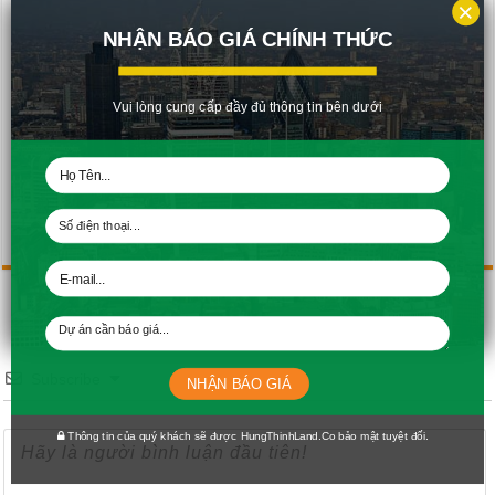
×
NHẬN BÁO GIÁ CHÍNH THỨC
Vui lòng cung cấp đầy đủ thông tin bên dưới
Cập Nhật Tiến Độ Melody Residences tháng 5-2016 Đang thi công
cột sàn tầng 18 – block B.
Rate this post
Subscribe
NHẬN BÁO GIÁ
Thông tin của quý khách sẽ được HungThinhLand.Co bảo mật tuyệt đối.