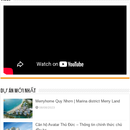
DỰ ÁN MỚI NHẤT
Merryhome Quy Nhơn | Marina district Merry Land
08/08/2023
Căn hộ Avatar Thủ Đức – Thông tin chính thức chủ
đầu tư