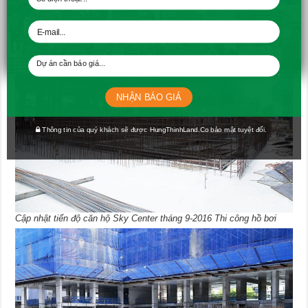
Thi công M&E tầng 2 block A-B-C-D
NHẬN BÁO GIÁ
Thông tin của quý khách sẽ được HungThinhLand.Co bảo mật tuyệt đối.
Cập nhật tiến độ căn hộ Sky Center tháng 9-2016 Thi công hồ bơi