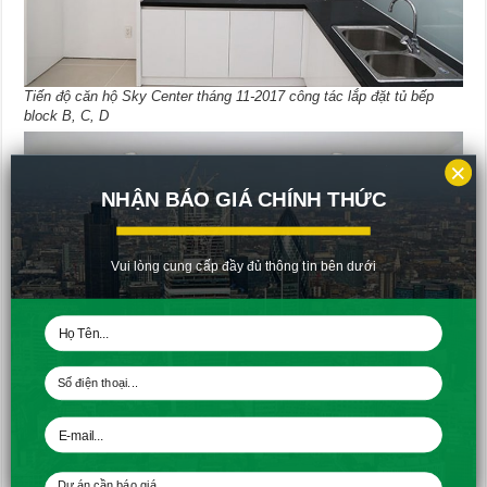
Tiến độ căn hộ Sky Center tháng 11-2017 công tác lắp đặt tủ bếp
block B, C, D
×
NHẬN BÁO GIÁ CHÍNH THỨC
Vui lòng cung cấp đầy đủ thông tin bên dưới
Tiến độ căn hộ Sky Center tháng 11-2017 hoàn thiện căn office-tel
block A để bàn giao