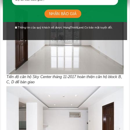
NHẬN BÁO GIÁ
Thông tin của quý khách sẽ được HungThinhLand.Co bảo mật tuyệt đối.
Tiến độ căn hộ Sky Center tháng 11-2017 hoàn thiện căn hộ block B,
C, D để bàn giao