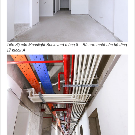
Tiến độ căn Moonlight Buolevard tháng 8 – Bả sơn matit căn hộ tầng
17 block A