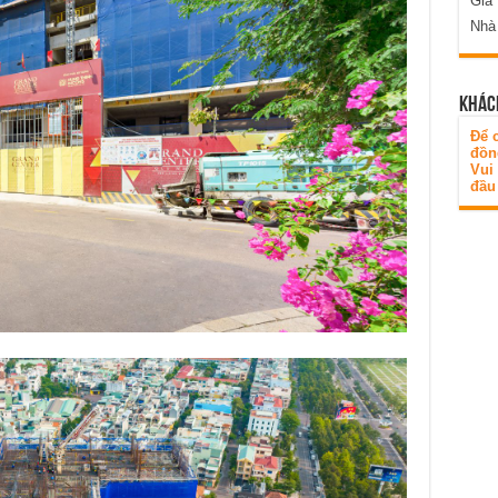
Gia
Nhà
KHÁC
Để c
đồn
Vui
đầu 