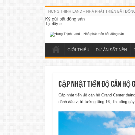
HƯNG THỊNH LAND – NHÀ PHÁT TRIỂN BẤT ĐỘN
Ký gửi bất động sản
Tại đây ››
GIỚI THIỆU
DỰ ÁN ĐẤT NỀN
Cập nhật tiến độ căn hộ G
Cập nhật tiến độ căn hộ Grand Center thán
dánh đấu vị trí tường tầng 16, Thi công gầ