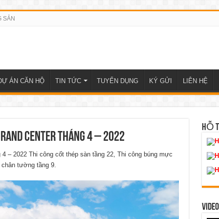
G SẢN
DỰ ÁN CĂN HỘ
TIN TỨC
TUYỂN DỤNG
KÝ GỬI
LIÊN HỆ
HỖ 
rand Center tháng 4 – 2022
H
g 4 – 2022 Thi công cốt thép sàn tầng 22, Thi công búng mực
H
y chân tường tầng 9.
H
VIDEO