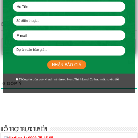
Subscribe
NHẬN BÁO GIÁ
Thông tin của quý khách sẽ được HungThinhLand.Co bảo mật tuyệt đối.
0
GÓP Ý
HỖ TRỢ TRỰC TUYẾN