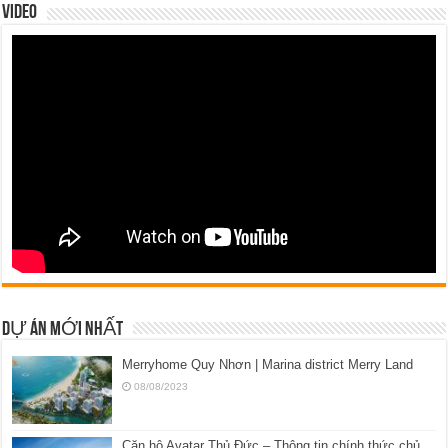
VIDEO
DỰ ÁN MỚI NHẤT
Merryhome Quy Nhơn | Marina district Merry Land
08/08/2023
Căn hộ Avatar Thủ Đức – Thông tin chính thức chủ