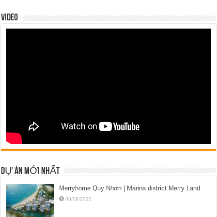
VIDEO
DỰ ÁN MỚI NHẤT
Merryhome Quy Nhơn | Marina district Merry Land
08/08/2023