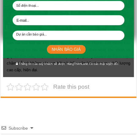
Dự án căn hộ Nguyễn Xí của Hưng Thịnh còn là một sản phẩm của
trí tuệ con người từ những nhà thiết kế tài ba, có nhiều kinh nghiệm
và nhiều sáng tạo
Nhìn chung, với sự đầu tư quy mô và chất lượng của Hưng Thịnh
thì chúng ta không quá khó hiểu vì
sao căn hộ Sky Dream lại trở
nên rất nổi bật tại khu vực Nguyễn Xí,
Bình Thạnh. Rất mong sau
NHẬN BÁO GIÁ
các thông tin này thì bạn sẽ nhanh có quyết định riêng cho mình và
gấp rút tìm hiểu, chọn mua căn hộ như ý tại Sky Dream để tránh việc
chậm trễ và không còn cơ hội sở hữu căn hộ như mơ, chất lượng
Thông tin của quý khách sẽ được HungThinhLand.Co bảo mật tuyệt đối.
cao cấp, hiện đại.
Rate this post
Subscribe