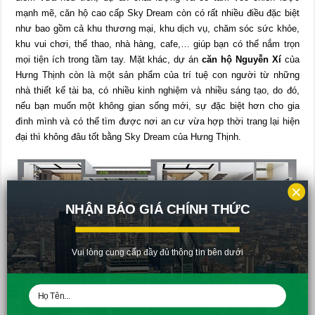
mạnh mẽ, căn hộ cao cấp Sky Dream còn có rất nhiều điều đặc biệt
như bao gồm cả khu thương mại, khu dịch vụ, chăm sóc sức khỏe,
khu vui chơi, thể thao, nhà hàng, cafe,… giúp bạn có thể nắm trọn
mọi tiện ích trong tầm tay. Mặt khác, dự án
căn hộ Nguyễn Xí
của
Hưng Thịnh còn là một sản phẩm của trí tuệ con người từ những
nhà thiết kế tài ba, có nhiều kinh nghiệm và nhiều sáng tạo, do đó,
nếu bạn muốn một không gian sống mới, sự đặc biệt hơn cho gia
đình mình và có thể tìm được nơi an cư vừa hợp thời trang lại hiện
đại thì không đâu tốt bằng Sky Dream của Hưng Thịnh.
×
NHẬN BÁO GIÁ CHÍNH THỨC
Vui lòng cung cấp đầy đủ thông tin bên dưới