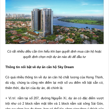
Có rất nhiều điều cần tìm hiểu khi bạn quyết định mua căn hộ hoặc
quyết định chọn một dự án nào đó để đầu tư
Thông tin nổi bật về dự án căn hộ Sky Dream
Có quá nhiều thông tin về dự án căn hộ chất lượng của Hưng Thịnh,
dù vậy, chúng ta cũng nên điểm lại một số ưu điểm nổi bật sẵn có,
thiên thời, địa lợi của dự án, đó chính là:
+ Vị trí: nằm tại số 207, đường Nguyễn Xí, dự án có đặc điểm vượt
trội như có 2 block nằm mặt tiền và 1 block nằm sát sông Sài Gòn,
cho sự chọn lựa đa dạng, bạn có thể tùy chọn view theo ý thích của