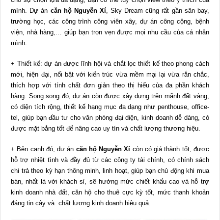
mình. Dự án
căn hộ Nguyễn Xí
, Sky Dream cũng rất gần sân bay,
trường học, các công trình công viên xây, dự án công cộng, bệnh
viện, nhà hàng,… giúp bạn trọn vẹn được mọi nhu cầu của cá nhân
mình.
+ Thiết kế: dự án được lĩnh hội và chắt lọc thiết kế theo phong cách
mới, hiện đại, nổi bật với kiến trúc vừa mềm mại lại vừa rắn chắc,
thích hợp với tính chất đơn giản theo thị hiếu của đa phần khách
hàng. Song song đó, dự án còn được xây dựng trên mãnh đất vàng,
có diện tích rộng, thiết kế hạng mục đa dạng như penthouse, office-
tel, giúp bạn đầu tư cho văn phòng đại diện, kinh doanh dễ dàng, có
được mặt bằng tốt để nâng cao uy tín và chất lượng thương hiệu.
+ Bên cạnh đó, dự án
căn hộ Nguyễn Xí
còn có giá thành tốt, được
hỗ trợ nhiệt tình và đầy đủ từ các công ty tài chính, có chính sách
chi trả theo kỳ hạn thông minh, linh hoạt, giúp bạn chủ động khi mua
bán, nhất là với khách sỉ, sẽ hưởng mức chiết khấu cao và hỗ trợ
kinh doanh nhà đất, căn hộ cho thuê cực kỳ tốt, mức thanh khoản
đáng tin cậy và chất lượng kinh doanh hiệu quả.