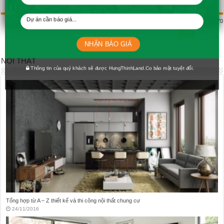
« First
...
40
50
60
66
67
68
69
Page 70 of 70
70
»
NHẬN BÁO GIÁ
NỘI THẤT
Thông tin của quý khách sẽ được HungThinhLand.Co bảo mật tuyệt đối.
Vấn đề trong thiết kế nội thất nhà vệ sinh hay mắc phải
21/11/2016