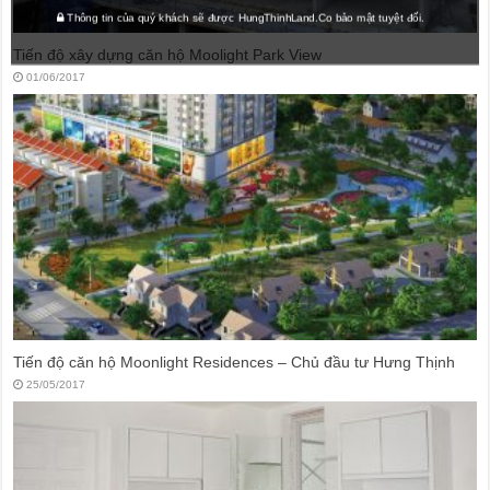
Thông tin của quý khách sẽ được HungThinhLand.Co bảo mật tuyệt đối.
Tiến độ xây dựng căn hộ Moolight Park View
01/06/2017
Tiến độ căn hộ Moonlight Residences – Chủ đầu tư Hưng Thịnh
25/05/2017