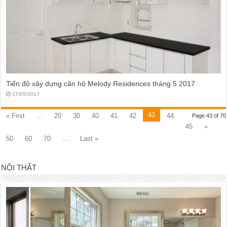
Tiến độ xây dựng căn hộ Melody Residences tháng 5 2017
17/05/2017
43
« First
...
20
30
40
41
42
44
Page 43 of 70
45
»
50
60
70
...
Last »
NỘI THẤT