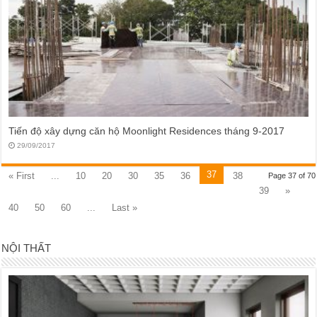
Tiến độ xây dựng căn hộ Moonlight Residences tháng 9-2017
29/09/2017
37
« First
...
10
20
30
35
36
38
Page 37 of 70
39
»
40
50
60
...
Last »
NỘI THẤT