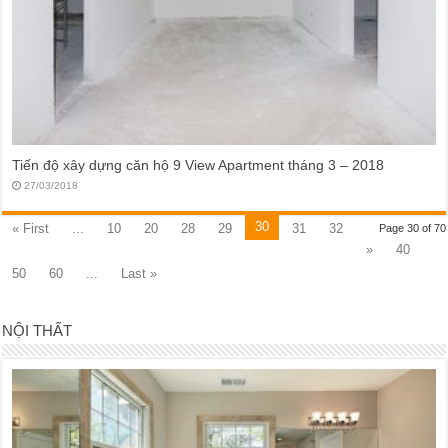
Tiến độ xây dựng căn hộ 9 View Apartment tháng 3 – 2018
27/03/2018
30
« First
...
10
20
28
29
31
32
Page 30 of 70
»
40
50
60
...
Last »
NỘI THẤT