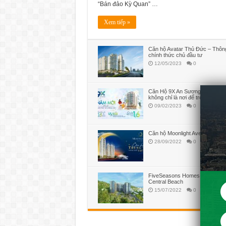
“Bán đảo Kỳ Quan” …
Xem tiếp »
Căn hộ Avatar Thủ Đức – Thông
chính thức chủ đầu tư
12/05/2023
0
Căn Hộ 9X An Sương – Ngôi nha
không chỉ là nơi để trở về
09/02/2023
0
Căn hộ Moonlight Avenue Thủ 
28/09/2022
0
FiveSeasons Homes Vung Tau 
Central Beach
15/07/2022
0