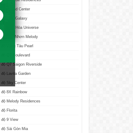
 Độ Grand Center
n độ New Galaxy
 độ Biên Hòa Universe
n độ Quy Nhơn Melody
 độ Vũng Tàu Pearl
 độ Q7 Boulevard
 độ Q7 Saigon Riverside
 độ Lavita Garden
 độ Sky Center
n độ 8X Rainbow
n độ Melody Residences
 độ Florita
 độ 9 View
 độ Sài Gòn Mia