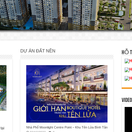
DỰ ÁN ĐẤT NỀN
HỖ 
H
H
H
VIDEO
Nhà Phố Moonlight Centre Point – Khu Tên Lửa Bình Tân
tại