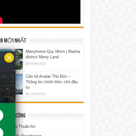
N MỚI NHẤT
Merryhome Quy Nhơn | Marina
×
district Merry Land
08/08/2023
Căn hộ Avatar Thủ Đức –
Thông tin chính thức chủ đầu
tư
12/05/2023
 ĐỘ THI CÔNG
 độ Lavita Thuận An
 độ La Vida Residences