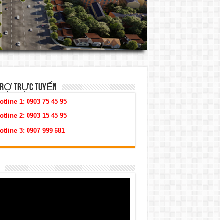
TRỢ TRỰC TUYẾN
otline 1:
0903 75 45 95
otline 2:
0903 15 45 95
otline 3:
0907 999 681