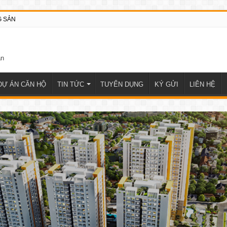
G SẢN
DỰ ÁN CĂN HỘ
TIN TỨC
TUYỂN DỤNG
KÝ GỬI
LIÊN HỆ