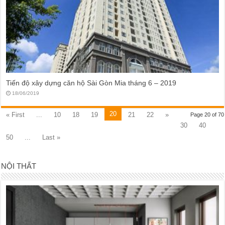
Tiến độ xây dựng căn hộ Sài Gòn Mia tháng 6 – 2019
18/06/2019
20
« First
...
10
18
19
21
22
»
Page 20 of 70
30
40
50
...
Last »
NỘI THẤT