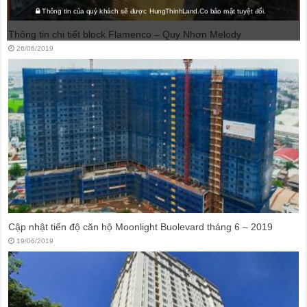
Thông tin của quý khách sẽ được HungThinhLand.Co bảo mật tuyệt đối.
Thông tin chi tiết block Flamenco – Quy Nhơn Melody
26/06/2019
Cập nhật tiến độ căn hộ Moonlight Buolevard tháng 6 – 2019
19/06/2019