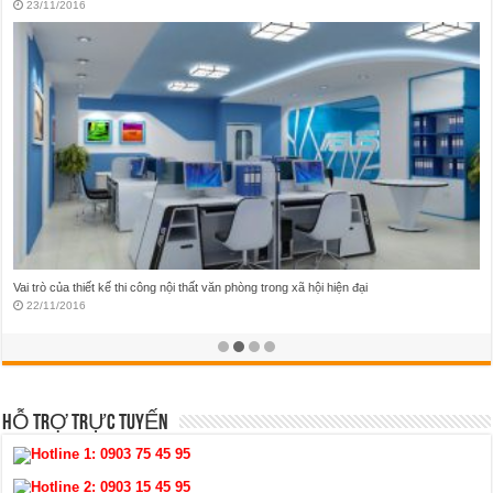
20/11/2016
Thám hiểm những mẫu thiết kế nội thất quán karaoke huyền ảo tại Việt Nam
19/11/2016
HỖ TRỢ TRỰC TUYẾN
Hotline 1:
0903 75 45 95
Hotline 2:
0903 15 45 95