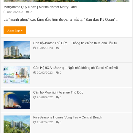
Merryhome Quy Nhơn | Marina district Merry Land
08/08/2023
2
Là “mảnh ghép” cao tầng đầu tiên được ra mắt tại “Bán đảo Kỳ Quan” …
Xem tiếp »
Căn hộ Avatar Thủ Đức – Thông tin chính thức chủ đầu tư
12/05/2023
0
Căn Hộ 9X An Sương – Ngôi nhà không chỉ là nơi để trở về
09/02/2023
0
Căn hộ Moonlight Avenue Thủ Đức
28/09/2022
0
FiveSeasons Homes Vung Tau – Central Beach
15/07/2022
0