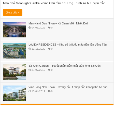
Nhà phố Moonlight Centre Point Chủ đầu tư Hưng Thịnh sở hữu vị trí đắc …
Xem tiếp »
Merryland Quy Nhơn – Kỳ Quan Miền Nhiệt Đới
04/03/2022
0
LAVIDA RESIDENCES – Khu đô thị kiểu mẫu đầu tiên Vũng Tàu
11/11/2020
0
Sài Gòn Garden – Tuyệt phẩm độc nhất giữa lòng Sài Gòn
27/07/2019
0
Vĩnh Long New Town – Cơ hội đầu tư hấp dẫn không thể bỏ qua
13/04/2019
0