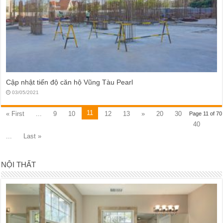
Cập nhật tiến độ căn hộ Vũng Tàu Pearl
03/05/2021
11
« First
...
9
10
12
13
»
20
30
Page 11 of 70
40
...
Last »
NỘI THẤT