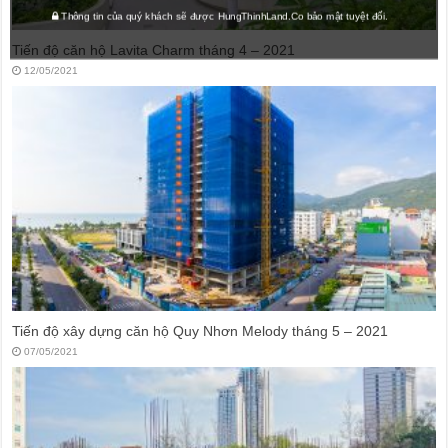
Thông tin của quý khách sẽ được HungThinhLand.Co bảo mật tuyệt đối.
Tiến độ căn hộ Lavita Charm tháng 4 – 2021
12/05/2021
Tiến độ xây dựng căn hộ Quy Nhơn Melody tháng 5 – 2021
07/05/2021